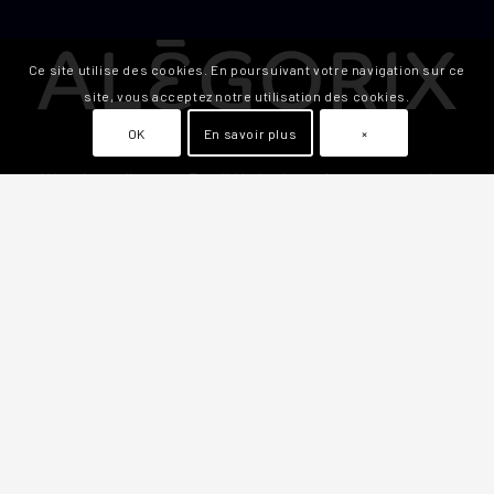
Ce site utilise des cookies. En poursuivant votre navigation sur ce
site, vous acceptez notre utilisation des cookies.
OK
En savoir plus
×
Alégorix est l’agence Email Marketing qui accompagne les
entreprises dans leur communication par email grâce à
des outils innovants et des stratégies créatives en
marketing email.
Alégorix, c’est un seul interlocuteur, pour vous offrir les
meilleurs conseils et des prestations sur mesure.
Numéro d’entreprise :
BE 0725.867.628
Compte bancaire :