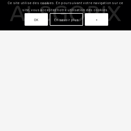
Ce site utilise des cookies. En poursuivant votre navigation sur ce
site, vous acceptez notre utilisation des cookies.
OK
En savoir plus
×
Alégorix est l’agence Email Marketing qui accompagne les
entreprises dans leur communication par email grâce à
des outils innovants et des stratégies créatives en
marketing email.
Alégorix, c’est un seul interlocuteur, pour vous offrir les
meilleurs conseils et des prestations sur mesure.
Numéro d’entreprise :
BE 0725.867.628
Compte bancaire :
BIC : GEBABEBB