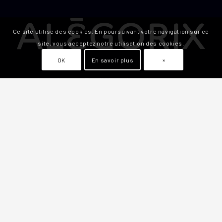
Ce site utilise des cookies. En poursuivant votre navigation sur ce
site, vous acceptez notre utilisation des cookies.
OK
En savoir plus
×
Alégorix est l’agence Email Marketing qui accompagne les
entreprises dans leur communication par email grâce à
des outils innovants et des stratégies créatives en
marketing email.
Alégorix, c’est un seul interlocuteur, pour vous offrir les
meilleurs conseils et des prestations sur mesure.
Numéro d’entreprise :
BE 0725.867.628
Compte bancaire :