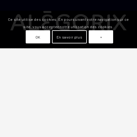
Ce site utilise des cookies. En poursuivant votre navigation sur ce
site, vous acceptez notre utilisation des cookies.
OK
En savoir plus
×
Alégorix est l’agence Email Marketing qui accompagne les
entreprises dans leur communication par email grâce à
des outils innovants et des stratégies créatives en
marketing email.
Alégorix, c’est un seul interlocuteur, pour vous offrir les
meilleurs conseils et des prestations sur mesure.
Numéro d’entreprise :
BE 0725.867.628
Compte bancaire :