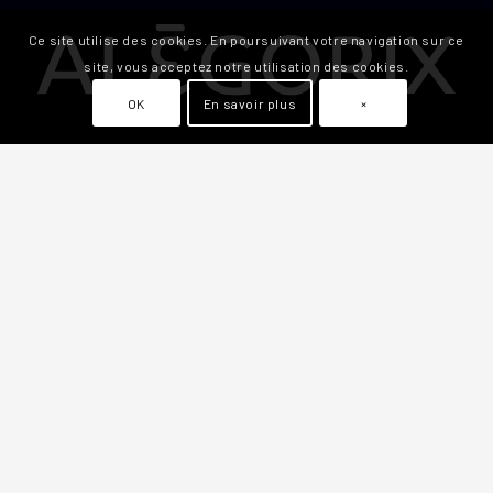
Ce site utilise des cookies. En poursuivant votre navigation sur ce
site, vous acceptez notre utilisation des cookies.
OK
En savoir plus
×
Alégorix est l’agence Email Marketing qui accompagne les
entreprises dans leur communication par email grâce à
des outils innovants et des stratégies créatives en
marketing email.
Alégorix, c’est un seul interlocuteur, pour vous offrir les
meilleurs conseils et des prestations sur mesure.
Numéro d’entreprise :
BE 0725.867.628
Compte bancaire :
BIC : GEBABEBB