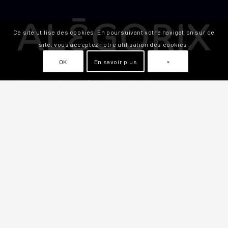
Ce site utilise des cookies. En poursuivant votre navigation sur ce
site, vous acceptez notre utilisation des cookies.
OK
En savoir plus
×
Alégorix est l’agence Email Marketing qui accompagne les
entreprises dans leur communication par email grâce à
des outils innovants et des stratégies créatives en
marketing email.
Alégorix, c’est un seul interlocuteur, pour vous offrir les
meilleurs conseils et des prestations sur mesure.
Numéro d’entreprise :
BE 0725.867.628
Compte bancaire :